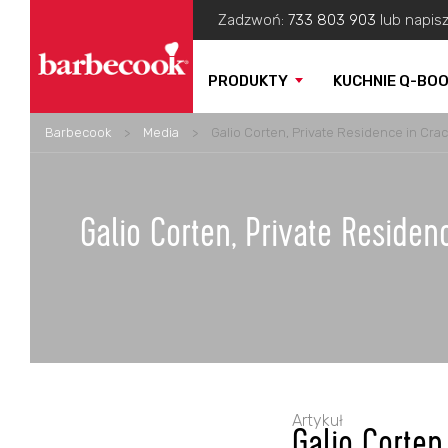
Zadzwoń:
733 803 903
lub napis
PRODUKTY
KUCHNIE Q-BO
Barbecook
>
Media
>
Galio Corten, Private Residence in Cra
Galio Corten, Private Reside
Artykuł