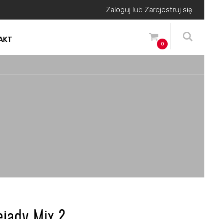
Zaloguj
lub
Zarejestruj się
AKT
0