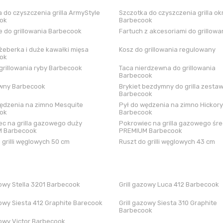
 do czyszczenia grilla ArmyStyle
Szczotka do czyszczenia grilla ok
ok
Barbecook
 do grillowania Barbecook
Fartuch z akcesoriami do grillowa
żeberka i duże kawałki mięsa
Kosz do grillowania regulowany
ok
grillowania ryby Barbecook
Taca nierdzewna do grillowania
Barbecook
iwny Barbecook
Brykiet bezdymny do grilla zestaw
Barbecook
ędzenia na zimno Mesquite
Pył do wędzenia na zimno Hickory
ok
Barbecook
c na grilla gazowego duży
Pokrowiec na grilla gazowego śre
 Barbecook
PREMIUM Barbecook
 grilli węglowych 50 cm
Ruszt do grilli węglowych 43 cm
zowy Stella 3201 Barbecook
Grill gazowy Luca 412 Barbecook
zowy Siesta 412 Graphite Barecook
Grill gazowy Siesta 310 Graphite
Barbecook
zowy Victor Barbecook