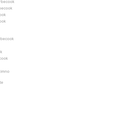
arbecook
becook
cook
cook
rbecook
ok
ecook
zimno
te