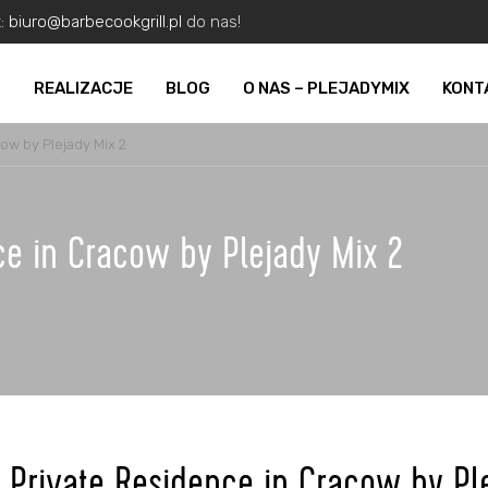
z:
biuro@barbecookgrill.pl
do nas!
O
REALIZACJE
BLOG
O NAS – PLEJADYMIX
KONT
cow by Plejady Mix 2
nce in Cracow by Plejady Mix 2