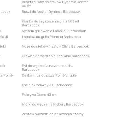
Ruszt żeliwny do steków Dynamic Center
36 cm
rbecook
Ruszt do Nestor Dynamic Barbecook
Pianka do czyszczenia grilla 500 ml
Barbecook
k
System grillowania Kamal 60 Barbecook
21x1,5
Łopatka do grilla Plancha Barbecook
tuki
Noże do steków 4 sztuki Olivia Barbecook
k
Drewno do wędzenia Red Wine Barbecook
cook
Pył do wędzenia na zimno olcha
Barbecook
ą Point-
Deska i nóż do pizzy Point-Virgule
Kociołek żeliwny 3 L Barbecook
Pokrywa Dome 43 cm
Wiórki do wędzenia Hickory Barbecook
Zestaw narzędzi do grillowania czarny