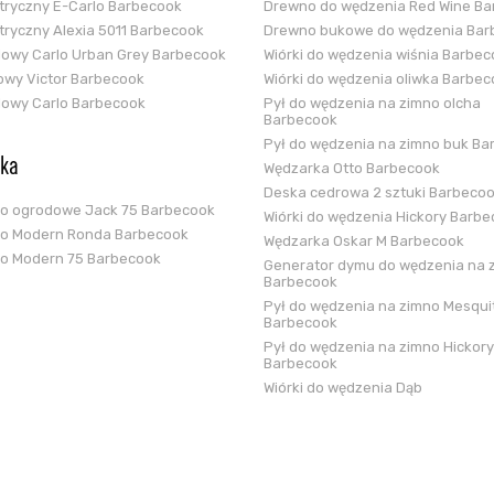
ektryczny E-Carlo Barbecook
Drewno do wędzenia Red Wine B
ektryczny Alexia 5011 Barbecook
Drewno bukowe do wędzenia Bar
glowy Carlo Urban Grey Barbecook
Wiórki do wędzenia wiśnia Barbe
zowy Victor Barbecook
Wiórki do wędzenia oliwka Barbe
glowy Carlo Barbecook
Pył do wędzenia na zimno olcha
Barbecook
Pył do wędzenia na zimno buk Ba
ska
Wędzarka Otto Barbecook
Deska cedrowa 2 sztuki Barbeco
ko ogrodowe Jack 75 Barbecook
Wiórki do wędzenia Hickory Barb
ko Modern Ronda Barbecook
Wędzarka Oskar M Barbecook
ko Modern 75 Barbecook
Generator dymu do wędzenia na 
Barbecook
Pył do wędzenia na zimno Mesqui
Barbecook
Pył do wędzenia na zimno Hickory
Barbecook
Wiórki do wędzenia Dąb