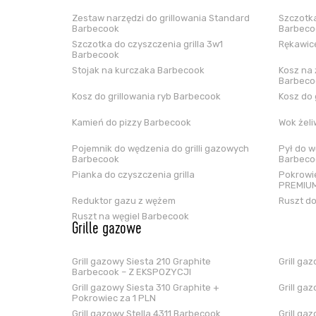
Zestaw narzędzi do grillowania Standard
Szczotka
Barbecook
Barbeco
Szczotka do czyszczenia grilla 3w1
Rękawice
Barbecook
Stojak na kurczaka Barbecook
Kosz na 
Barbeco
Kosz do grillowania ryb Barbecook
Kosz do 
Kamień do pizzy Barbecook
Wok żel
Pojemnik do wędzenia do grilli gazowych
Pył do w
Barbecook
Barbeco
Pianka do czyszczenia grilla
Pokrowie
PREMIUM
Reduktor gazu z wężem
Ruszt do
Ruszt na węgiel Barbecook
Grille gazowe
Grill gazowy Siesta 210 Graphite
Grill ga
Barbecook – Z EKSPOZYCJI
Grill gazowy Siesta 310 Graphite +
Grill ga
Pokrowiec za 1 PLN
Grill gazowy Stella 4311 Barbecook
Grill ga