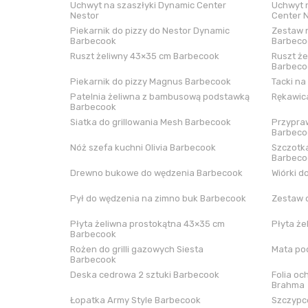
Uchwyt na szaszłyki Dynamic Center
Uchwyt n
Nestor
Center 
Piekarnik do pizzy do Nestor Dynamic
Zestaw n
Barbecook
Barbeco
Ruszt żeliwny 43×35 cm Barbecook
Ruszt że
Barbeco
Piekarnik do pizzy Magnus Barbecook
Tacki na
Patelnia żeliwna z bambusową podstawką
Rękawica
Barbecook
Siatka do grillowania Mesh Barbecook
Przypraw
Barbeco
Nóż szefa kuchni Olivia Barbecook
Szczotka
Barbeco
Drewno bukowe do wędzenia Barbecook
Wiórki d
Pył do wędzenia na zimno buk Barbecook
Zestaw 
Płyta żeliwna prostokątna 43×35 cm
Płyta że
Barbecook
Rożen do grilli gazowych Siesta
Mata pod
Barbecook
Deska cedrowa 2 sztuki Barbecook
Folia oc
Brahma
Łopatka Army Style Barbecook
Szczypce