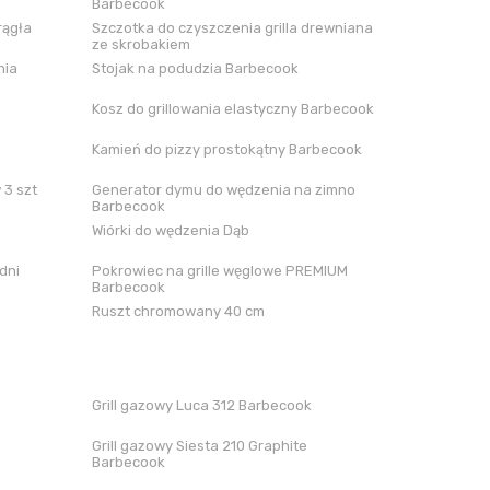
Barbecook
rągła
Szczotka do czyszczenia grilla drewniana
ze skrobakiem
nia
Stojak na podudzia Barbecook
Kosz do grillowania elastyczny Barbecook
Kamień do pizzy prostokątny Barbecook
 3 szt
Generator dymu do wędzenia na zimno
Barbecook
Wiórki do wędzenia Dąb
dni
Pokrowiec na grille węglowe PREMIUM
Barbecook
Ruszt chromowany 40 cm
Grill gazowy Luca 312 Barbecook
Grill gazowy Siesta 210 Graphite
Barbecook