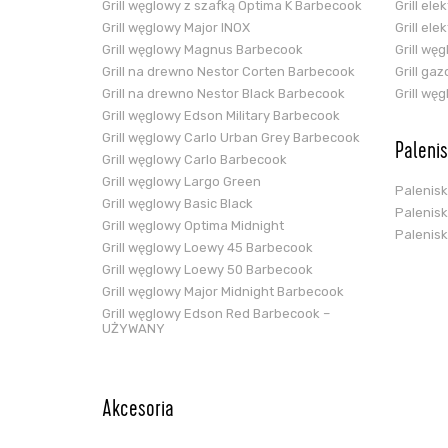
Grill węglowy z szafką Optima K Barbecook
Grill el
Grill węglowy Major INOX
Grill el
Grill węglowy Magnus Barbecook
Grill wę
Grill na drewno Nestor Corten Barbecook
Grill ga
Grill na drewno Nestor Black Barbecook
Grill wę
Grill węglowy Edson Military Barbecook
Grill węglowy Carlo Urban Grey Barbecook
Paleni
Grill węglowy Carlo Barbecook
Grill węglowy Largo Green
Palenis
Grill węglowy Basic Black
Palenis
Grill węglowy Optima Midnight
Palenis
Grill węglowy Loewy 45 Barbecook
Grill węglowy Loewy 50 Barbecook
Grill węglowy Major Midnight Barbecook
Grill węglowy Edson Red Barbecook –
UŻYWANY
Akcesoria