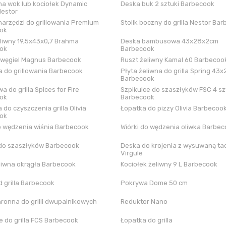
a wok lub kociołek Dynamic
Deska buk 2 sztuki Barbecook
Nestor
arzędzi do grillowania Premium
Stolik boczny do grilla Nestor Ba
ok
liwny 19,5x43x0,7 Brahma
Deska bambusowa 43x28x2cm
ok
Barbecook
 węgiel Magnus Barbecook
Ruszt żeliwny Kamal 60 Barbecoo
 do grillowania Barbecook
Płyta żeliwna do grilla Spring 43x
Barbecook
a do grilla Spices for Fire
Szpikulce do szaszłyków FSC 4 sz
ok
Barbecook
 do czyszczenia grilla Olivia
Łopatka do pizzy Olivia Barbecoo
ok
o wędzenia wiśnia Barbecook
Wiórki do wędzenia oliwka Barbe
do szaszłyków Barbecook
Deska do krojenia z wysuwaną tac
Virgule
liwna okrągła Barbecook
Kociołek żeliwny 9 L Barbecook
 grilla Barbecook
Pokrywa Dome 50 cm
hronna do grilli dwupalnikowych
Reduktor Nano
 do grilla FCS Barbecook
Łopatka do grilla