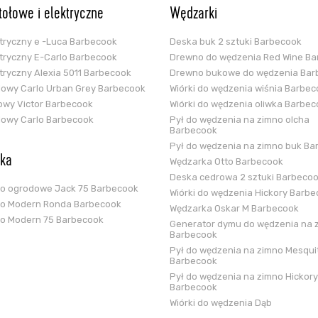
stołowe i elektryczne
Wędzarki
ektryczny e -Luca Barbecook
Deska buk 2 sztuki Barbecook
ektryczny E-Carlo Barbecook
Drewno do wędzenia Red Wine B
ektryczny Alexia 5011 Barbecook
Drewno bukowe do wędzenia Bar
glowy Carlo Urban Grey Barbecook
Wiórki do wędzenia wiśnia Barbe
zowy Victor Barbecook
Wiórki do wędzenia oliwka Barbe
glowy Carlo Barbecook
Pył do wędzenia na zimno olcha
Barbecook
Pył do wędzenia na zimno buk Ba
ska
Wędzarka Otto Barbecook
Deska cedrowa 2 sztuki Barbeco
ko ogrodowe Jack 75 Barbecook
Wiórki do wędzenia Hickory Barb
ko Modern Ronda Barbecook
Wędzarka Oskar M Barbecook
ko Modern 75 Barbecook
Generator dymu do wędzenia na 
Barbecook
Pył do wędzenia na zimno Mesqui
Barbecook
Pył do wędzenia na zimno Hickory
Barbecook
Wiórki do wędzenia Dąb