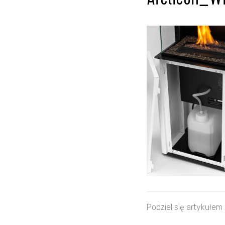
Arcticon_W
Podziel się artykułem