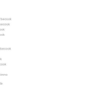
arbecook
becook
cook
cook
rbecook
ok
ecook
zimno
te