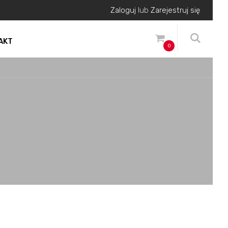
Zaloguj
lub
Zarejestruj się
AKT
0