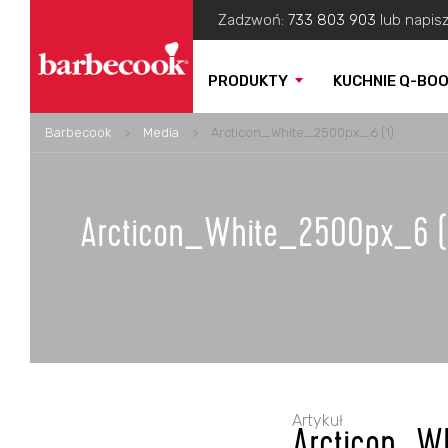
Zadzwoń:
733 803 903
lub napis
PRODUKTY
KUCHNIE Q-BO
Barbecook
>
Media
>
Arcticon_White_2500px_6 (1)
Arcticon_White_2500px_6 (
Artykuł