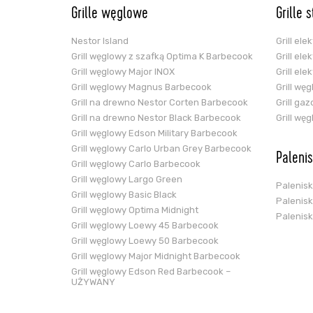
Grille węglowe
Grille 
Nestor Island
Grill el
Grill węglowy z szafką Optima K Barbecook
Grill el
Grill węglowy Major INOX
Grill el
Grill węglowy Magnus Barbecook
Grill wę
Grill na drewno Nestor Corten Barbecook
Grill ga
Grill na drewno Nestor Black Barbecook
Grill wę
Grill węglowy Edson Military Barbecook
Grill węglowy Carlo Urban Grey Barbecook
Paleni
Grill węglowy Carlo Barbecook
Grill węglowy Largo Green
Palenis
Grill węglowy Basic Black
Palenis
Grill węglowy Optima Midnight
Palenis
Grill węglowy Loewy 45 Barbecook
Grill węglowy Loewy 50 Barbecook
Grill węglowy Major Midnight Barbecook
Grill węglowy Edson Red Barbecook –
UŻYWANY