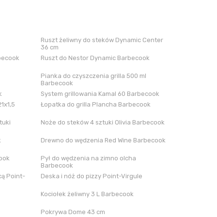
Ruszt żeliwny do steków Dynamic Center
36 cm
rbecook
Ruszt do Nestor Dynamic Barbecook
Pianka do czyszczenia grilla 500 ml
Barbecook
k
System grillowania Kamal 60 Barbecook
21x1,5
Łopatka do grilla Plancha Barbecook
tuki
Noże do steków 4 sztuki Olivia Barbecook
k
Drewno do wędzenia Red Wine Barbecook
cook
Pył do wędzenia na zimno olcha
Barbecook
ą Point-
Deska i nóż do pizzy Point-Virgule
Kociołek żeliwny 3 L Barbecook
Pokrywa Dome 43 cm