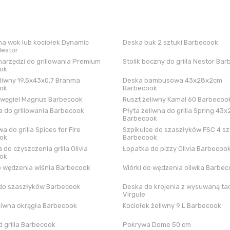
a wok lub kociołek Dynamic
Deska buk 2 sztuki Barbecook
Nestor
arzędzi do grillowania Premium
Stolik boczny do grilla Nestor Ba
ok
liwny 19,5x43x0,7 Brahma
Deska bambusowa 43x28x2cm
ok
Barbecook
 węgiel Magnus Barbecook
Ruszt żeliwny Kamal 60 Barbecoo
 do grillowania Barbecook
Płyta żeliwna do grilla Spring 43x
Barbecook
a do grilla Spices for Fire
Szpikulce do szaszłyków FSC 4 sz
ok
Barbecook
 do czyszczenia grilla Olivia
Łopatka do pizzy Olivia Barbecoo
ok
o wędzenia wiśnia Barbecook
Wiórki do wędzenia oliwka Barbe
do szaszłyków Barbecook
Deska do krojenia z wysuwaną tac
Virgule
liwna okrągła Barbecook
Kociołek żeliwny 9 L Barbecook
 grilla Barbecook
Pokrywa Dome 50 cm