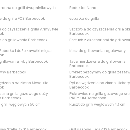
hronna do grilli dwupalnikowych
Reduktor Nano
 do grilla FCS Barbecook
Łopatka do grilla
 do czyszczenia grilla ArmyStyle
Szczotka do czyszczenia grilla ok
ok
Barbecook
 do grillowania Barbecook
Fartuch z akcesoriami do grillowa
żeberka i duże kawałki mięsa
Kosz do grillowania regulowany
ok
grillowania ryby Barbecook
Taca nierdzewna do grillowania
Barbecook
iwny Barbecook
Brykiet bezdymny do grilla zestaw
Barbecook
ędzenia na zimno Mesquite
Pył do wędzenia na zimno Hickory
ok
Barbecook
c na grilla gazowego duży
Pokrowiec na grilla gazowego śre
 Barbecook
PREMIUM Barbecook
 grilli węglowych 50 cm
Ruszt do grilli węglowych 43 cm
zowy Stella 3201 Barbecook
Grill gazowy Luca 412 Barbecook