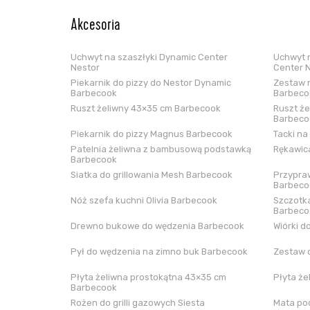
Akcesoria
Uchwyt na szaszłyki Dynamic Center
Uchwyt n
Nestor
Center 
Piekarnik do pizzy do Nestor Dynamic
Zestaw n
Barbecook
Barbeco
Ruszt żeliwny 43×35 cm Barbecook
Ruszt że
Barbeco
Piekarnik do pizzy Magnus Barbecook
Tacki na
Patelnia żeliwna z bambusową podstawką
Rękawica
Barbecook
Siatka do grillowania Mesh Barbecook
Przypraw
Barbeco
Nóż szefa kuchni Olivia Barbecook
Szczotka
Barbeco
Drewno bukowe do wędzenia Barbecook
Wiórki d
Pył do wędzenia na zimno buk Barbecook
Zestaw 
Płyta żeliwna prostokątna 43×35 cm
Płyta że
Barbecook
Rożen do grilli gazowych Siesta
Mata pod