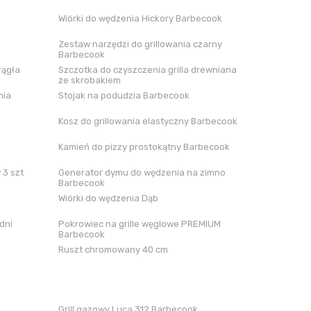
Wiórki do wędzenia Hickory Barbecook
Zestaw narzędzi do grillowania czarny
Barbecook
rągła
Szczotka do czyszczenia grilla drewniana
ze skrobakiem
nia
Stojak na podudzia Barbecook
Kosz do grillowania elastyczny Barbecook
Kamień do pizzy prostokątny Barbecook
 3 szt
Generator dymu do wędzenia na zimno
Barbecook
Wiórki do wędzenia Dąb
dni
Pokrowiec na grille węglowe PREMIUM
Barbecook
Ruszt chromowany 40 cm
Grill gazowy Luca 312 Barbecook