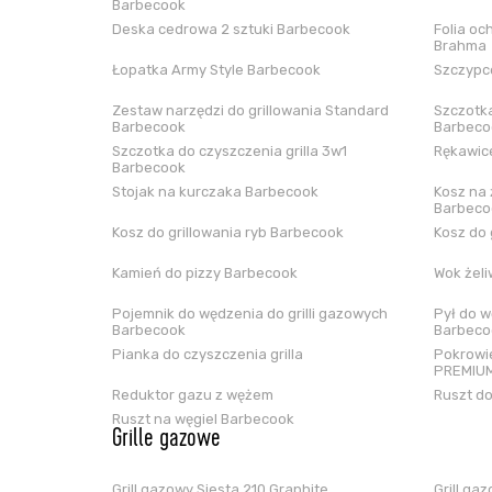
Barbecook
Deska cedrowa 2 sztuki Barbecook
Folia oc
Brahma
Łopatka Army Style Barbecook
Szczypce
Zestaw narzędzi do grillowania Standard
Szczotka
Barbecook
Barbeco
Szczotka do czyszczenia grilla 3w1
Rękawice
Barbecook
Stojak na kurczaka Barbecook
Kosz na 
Barbeco
Kosz do grillowania ryb Barbecook
Kosz do 
Kamień do pizzy Barbecook
Wok żel
Pojemnik do wędzenia do grilli gazowych
Pył do w
Barbecook
Barbeco
Pianka do czyszczenia grilla
Pokrowie
PREMIUM
Reduktor gazu z wężem
Ruszt do
Ruszt na węgiel Barbecook
Grille gazowe
Grill gazowy Siesta 210 Graphite
Grill ga