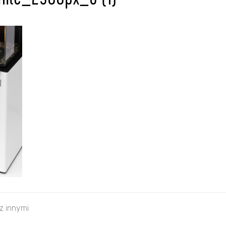
hite_2500px_6 (1)
 z innymi