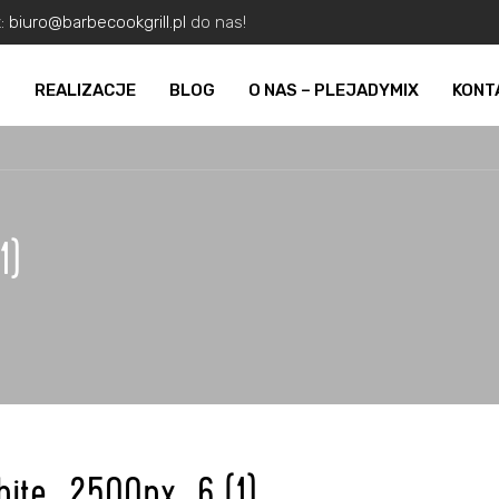
z:
biuro@barbecookgrill.pl
do nas!
O
REALIZACJE
BLOG
O NAS – PLEJADYMIX
KONT
1)