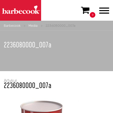
0
Barbecook
>
Media
>
2236080000_007a
2236080000_007a
Artykuł
2236080000_007a