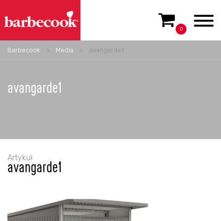
0
Barbecook
>
Media
>
avangarde1
avangarde1
Artykuł
avangarde1