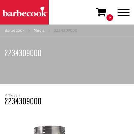
0
Barbecook
>
Media
>
2234309000
2234309000
Artykuł
2234309000