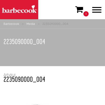
0
Barbecook
>
Media
>
2235090000_004
2235090000_004
Artykuł
2235090000_004