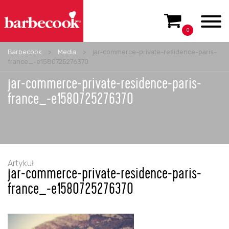
0
Barbecook
>
Media
>
jar-commerce-private-residence-paris-
france_-e1580725276370
jar-commerce-private-residence-paris-
france_-e1580725276370
Artykuł
jar-commerce-private-residence-paris-
france_-e1580725276370