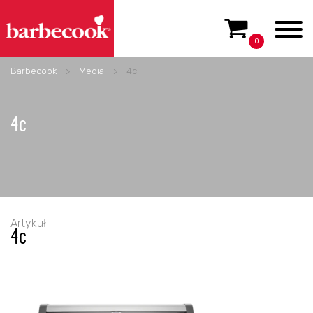
0
Barbecook
>
Media
>
4c
4c
Artykuł
4c