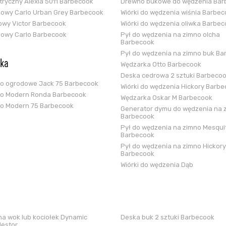
ektryczny Alexia 5011 Barbecook
Drewno bukowe do wędzenia Bar
glowy Carlo Urban Grey Barbecook
Wiórki do wędzenia wiśnia Barbe
zowy Victor Barbecook
Wiórki do wędzenia oliwka Barbe
glowy Carlo Barbecook
Pył do wędzenia na zimno olcha
Barbecook
Pył do wędzenia na zimno buk Ba
ska
Wędzarka Otto Barbecook
Deska cedrowa 2 sztuki Barbeco
ko ogrodowe Jack 75 Barbecook
Wiórki do wędzenia Hickory Barb
ko Modern Ronda Barbecook
Wędzarka Oskar M Barbecook
ko Modern 75 Barbecook
Generator dymu do wędzenia na 
Barbecook
Pył do wędzenia na zimno Mesqui
Barbecook
Pył do wędzenia na zimno Hickory
Barbecook
Wiórki do wędzenia Dąb
a wok lub kociołek Dynamic
Deska buk 2 sztuki Barbecook
Nestor