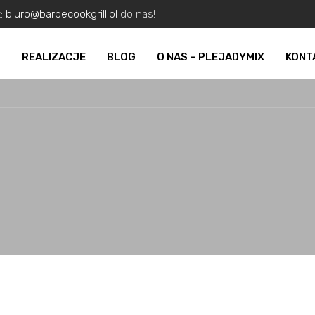
z:
biuro@barbecookgrill.pl
do nas!
O
REALIZACJE
BLOG
O NAS – PLEJADYMIX
KONT