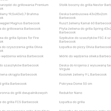
arzędzi do grillowania Premium
Stolik boczny do grilla Nestor Ba
ok
liwny 19,5x43x0,7 Brahma
Deska bambusowa 43x28x2cm
ok
Barbecook
 węgiel Magnus Barbecook
Ruszt żeliwny Kamal 60 Barbecoo
 do grillowania Barbecook
Płyta żeliwna do grilla Spring 43x
Barbecook
a do grilla Spices for Fire
Szpikulce do szaszłyków FSC 4 sz
ok
Barbecook
 do czyszczenia grilla Olivia
Łopatka do pizzy Olivia Barbecoo
ok
o wędzenia wiśnia Barbecook
Wiórki do wędzenia oliwka Barbe
do szaszłyków Barbecook
Deska do krojenia z wysuwaną tac
Virgule
liwna okrągła Barbecook
Kociołek żeliwny 9 L Barbecook
 grilla Barbecook
Pokrywa Dome 50 cm
hronna do grilli dwupalnikowych
Reduktor Nano
 do grilla FCS Barbecook
Łopatka do grilla