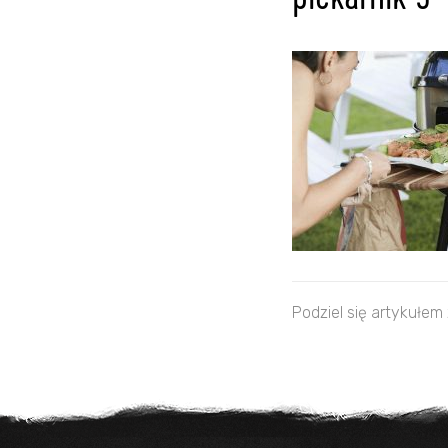
piekarnik 5
Podziel się artykułem