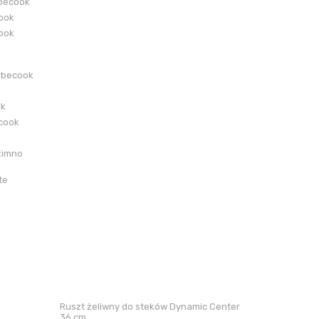
becook
cook
cook
rbecook
ok
ecook
zimno
te
Ruszt żeliwny do steków Dynamic Center
36 cm