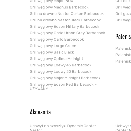
Grill węglowy Major INOX
Grill el
Grill węglowy Magnus Barbecook
Grill wę
Grill na drewno Nestor Corten Barbecook
Grill ga
Grill na drewno Nestor Black Barbecook
Grill wę
Grill węglowy Edson Military Barbecook
Grill węglowy Carlo Urban Grey Barbecook
Paleni
Grill węglowy Carlo Barbecook
Grill węglowy Largo Green
Palenis
Grill węglowy Basic Black
Palenis
Grill węglowy Optima Midnight
Palenis
Grill węglowy Loewy 45 Barbecook
Grill węglowy Loewy 50 Barbecook
Grill węglowy Major Midnight Barbecook
Grill węglowy Edson Red Barbecook –
UŻYWANY
Akcesoria
Uchwyt na szaszłyki Dynamic Center
Uchwyt n
Nestor
Center 