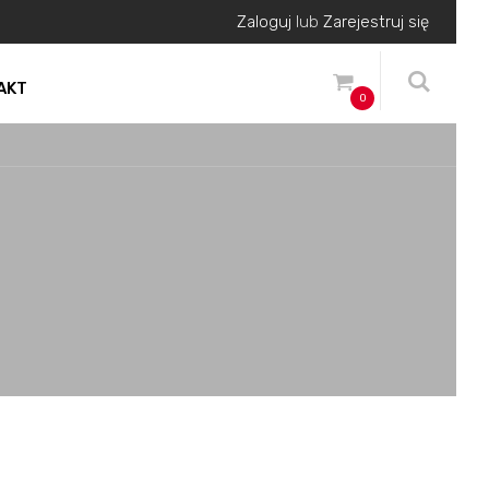
Zaloguj
lub
Zarejestruj się
AKT
0