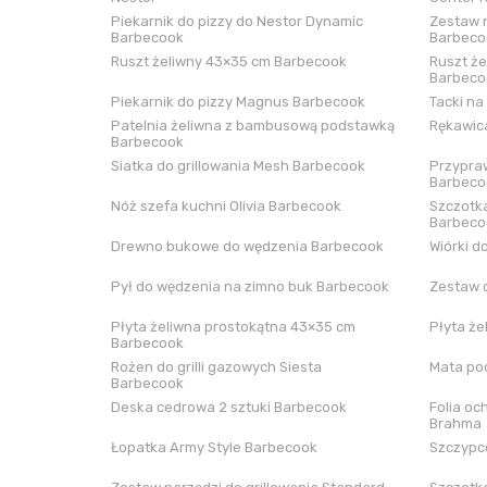
Piekarnik do pizzy do Nestor Dynamic
Zestaw n
Barbecook
Barbeco
Ruszt żeliwny 43×35 cm Barbecook
Ruszt że
Barbeco
Piekarnik do pizzy Magnus Barbecook
Tacki na
Patelnia żeliwna z bambusową podstawką
Rękawica
Barbecook
Siatka do grillowania Mesh Barbecook
Przypraw
Barbeco
Nóż szefa kuchni Olivia Barbecook
Szczotka
Barbeco
Drewno bukowe do wędzenia Barbecook
Wiórki d
Pył do wędzenia na zimno buk Barbecook
Zestaw 
Płyta żeliwna prostokątna 43×35 cm
Płyta że
Barbecook
Rożen do grilli gazowych Siesta
Mata pod
Barbecook
Deska cedrowa 2 sztuki Barbecook
Folia oc
Brahma
Łopatka Army Style Barbecook
Szczypce