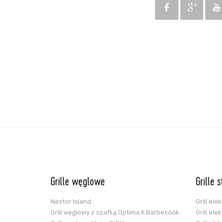
Grille węglowe
Grille 
Nestor Island
Grill el
Grill węglowy z szafką Optima K Barbecook
Grill el