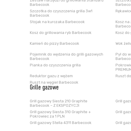
Zestaw narzędzi do grillowania Standard
Szczotka
Barbecook
Barbeco
Szczotka do czyszczenia grilla 3w1
Rękawice
Barbecook
Stojak na kurczaka Barbecook
Kosz na 
Barbeco
Kosz do grillowania ryb Barbecook
Kosz do 
Kamień do pizzy Barbecook
Wok żel
Pojemnik do wędzenia do grilli gazowych
Pył do w
Barbecook
Barbeco
Pianka do czyszczenia grilla
Pokrowie
PREMIUM
Reduktor gazu z wężem
Ruszt do
Ruszt na węgiel Barbecook
Grille gazowe
Grill gazowy Siesta 210 Graphite
Grill ga
Barbecook – Z EKSPOZYCJI
Grill gazowy Siesta 310 Graphite +
Grill ga
Pokrowiec za 1 PLN
Grill gazowy Stella 4311 Barbecook
Grill ga