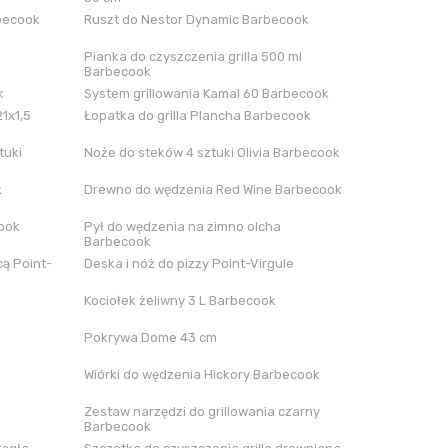
rbecook
Ruszt do Nestor Dynamic Barbecook
Pianka do czyszczenia grilla 500 ml
Barbecook
k
System grillowania Kamal 60 Barbecook
21x1,5
Łopatka do grilla Plancha Barbecook
tuki
Noże do steków 4 sztuki Olivia Barbecook
k
Drewno do wędzenia Red Wine Barbecook
cook
Pył do wędzenia na zimno olcha
Barbecook
ą Point-
Deska i nóż do pizzy Point-Virgule
Kociołek żeliwny 3 L Barbecook
Pokrywa Dome 43 cm
Wiórki do wędzenia Hickory Barbecook
Zestaw narzędzi do grillowania czarny
Barbecook