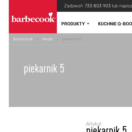
Zadzwoń:
733 803 903
lub napis
PRODUKTY
KUCHNIE Q-BO
Barbecook
>
Media
>
piekarnik 5
piekarnik 5
Artykuł