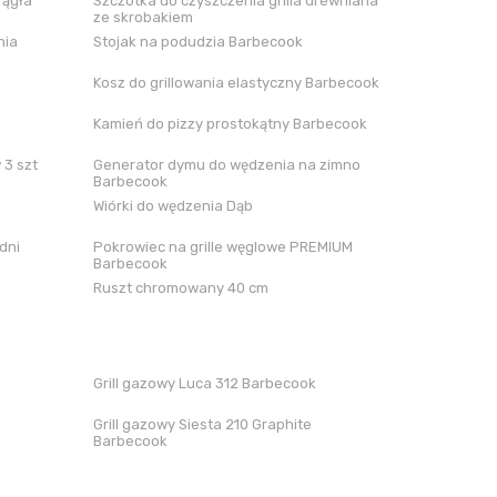
rągła
Szczotka do czyszczenia grilla drewniana
ze skrobakiem
nia
Stojak na podudzia Barbecook
Kosz do grillowania elastyczny Barbecook
Kamień do pizzy prostokątny Barbecook
 3 szt
Generator dymu do wędzenia na zimno
Barbecook
Wiórki do wędzenia Dąb
dni
Pokrowiec na grille węglowe PREMIUM
Barbecook
Ruszt chromowany 40 cm
Grill gazowy Luca 312 Barbecook
Grill gazowy Siesta 210 Graphite
Barbecook