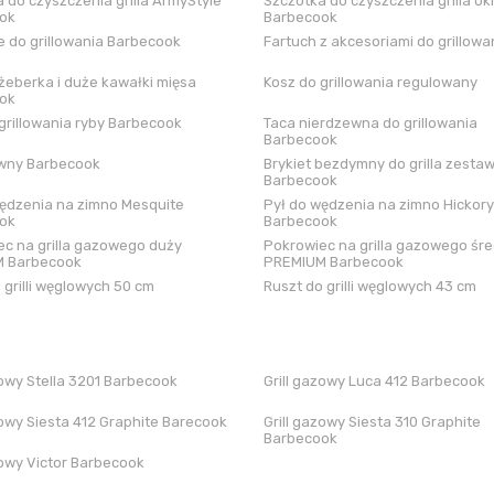
 do czyszczenia grilla ArmyStyle
Szczotka do czyszczenia grilla ok
ok
Barbecook
 do grillowania Barbecook
Fartuch z akcesoriami do grillowa
żeberka i duże kawałki mięsa
Kosz do grillowania regulowany
ok
grillowania ryby Barbecook
Taca nierdzewna do grillowania
Barbecook
iwny Barbecook
Brykiet bezdymny do grilla zestaw
Barbecook
ędzenia na zimno Mesquite
Pył do wędzenia na zimno Hickory
ok
Barbecook
c na grilla gazowego duży
Pokrowiec na grilla gazowego śre
 Barbecook
PREMIUM Barbecook
 grilli węglowych 50 cm
Ruszt do grilli węglowych 43 cm
zowy Stella 3201 Barbecook
Grill gazowy Luca 412 Barbecook
zowy Siesta 412 Graphite Barecook
Grill gazowy Siesta 310 Graphite
Barbecook
zowy Victor Barbecook