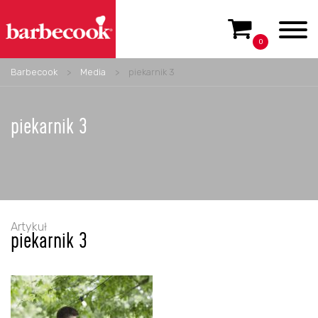
0
Barbecook
>
Media
>
piekarnik 3
piekarnik 3
Artykuł
piekarnik 3