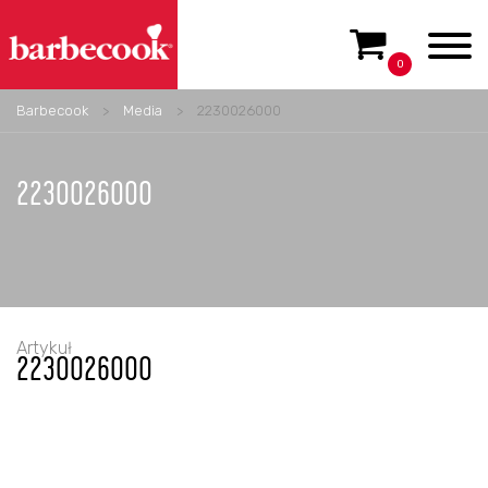
0
Barbecook
>
Media
>
2230026000
2230026000
Artykuł
2230026000