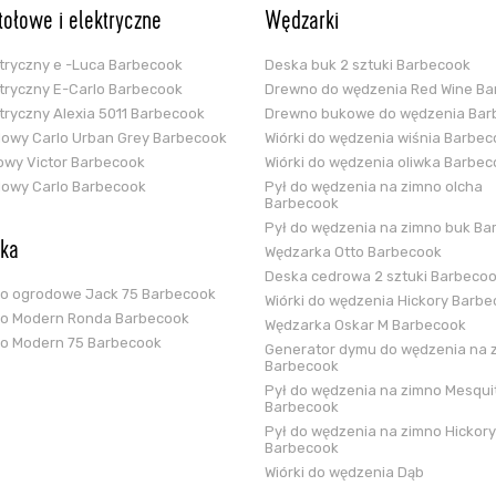
stołowe i elektryczne
Wędzarki
ektryczny e -Luca Barbecook
Deska buk 2 sztuki Barbecook
ektryczny E-Carlo Barbecook
Drewno do wędzenia Red Wine B
ektryczny Alexia 5011 Barbecook
Drewno bukowe do wędzenia Bar
glowy Carlo Urban Grey Barbecook
Wiórki do wędzenia wiśnia Barbe
zowy Victor Barbecook
Wiórki do wędzenia oliwka Barbe
glowy Carlo Barbecook
Pył do wędzenia na zimno olcha
Barbecook
Pył do wędzenia na zimno buk Ba
ska
Wędzarka Otto Barbecook
Deska cedrowa 2 sztuki Barbeco
ko ogrodowe Jack 75 Barbecook
Wiórki do wędzenia Hickory Barb
ko Modern Ronda Barbecook
Wędzarka Oskar M Barbecook
ko Modern 75 Barbecook
Generator dymu do wędzenia na 
Barbecook
Pył do wędzenia na zimno Mesqui
Barbecook
Pył do wędzenia na zimno Hickory
Barbecook
Wiórki do wędzenia Dąb