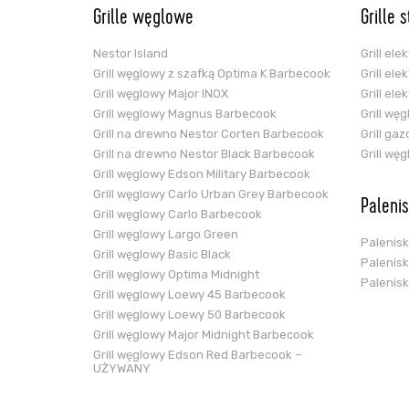
Grille węglowe
Grille 
Nestor Island
Grill el
Grill węglowy z szafką Optima K Barbecook
Grill el
Grill węglowy Major INOX
Grill el
Grill węglowy Magnus Barbecook
Grill wę
Grill na drewno Nestor Corten Barbecook
Grill ga
Grill na drewno Nestor Black Barbecook
Grill wę
Grill węglowy Edson Military Barbecook
Grill węglowy Carlo Urban Grey Barbecook
Paleni
Grill węglowy Carlo Barbecook
Grill węglowy Largo Green
Palenis
Grill węglowy Basic Black
Palenis
Grill węglowy Optima Midnight
Palenis
Grill węglowy Loewy 45 Barbecook
Grill węglowy Loewy 50 Barbecook
Grill węglowy Major Midnight Barbecook
Grill węglowy Edson Red Barbecook –
UŻYWANY