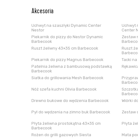
Akcesoria
Uchwyt na szaszłyki Dynamic Center
Uchwyt n
Nestor
Center 
Piekarnik do pizzy do Nestor Dynamic
Zestaw n
Barbecook
Barbeco
Ruszt żeliwny 43×35 cm Barbecook
Ruszt że
Barbeco
Piekarnik do pizzy Magnus Barbecook
Tacki na
Patelnia żeliwna z bambusową podstawką
Rękawica
Barbecook
Siatka do grillowania Mesh Barbecook
Przypraw
Barbeco
Nóż szefa kuchni Olivia Barbecook
Szczotka
Barbeco
Drewno bukowe do wędzenia Barbecook
Wiórki d
Pył do wędzenia na zimno buk Barbecook
Zestaw 
Płyta żeliwna prostokątna 43×35 cm
Płyta że
Barbecook
Rożen do grilli gazowych Siesta
Mata pod