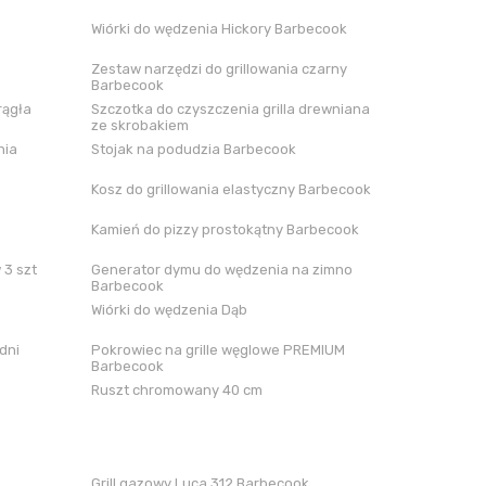
Wiórki do wędzenia Hickory Barbecook
Zestaw narzędzi do grillowania czarny
Barbecook
rągła
Szczotka do czyszczenia grilla drewniana
ze skrobakiem
nia
Stojak na podudzia Barbecook
Kosz do grillowania elastyczny Barbecook
Kamień do pizzy prostokątny Barbecook
 3 szt
Generator dymu do wędzenia na zimno
Barbecook
Wiórki do wędzenia Dąb
dni
Pokrowiec na grille węglowe PREMIUM
Barbecook
Ruszt chromowany 40 cm
Grill gazowy Luca 312 Barbecook