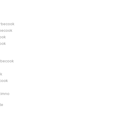
arbecook
becook
cook
cook
rbecook
ok
ecook
zimno
te