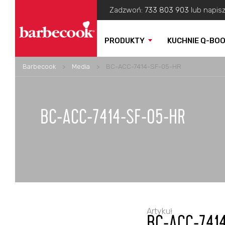
Zadzwoń:
733 803 903
lub napis
PRODUKTY
KUCHNIE Q-BO
Barbecook
>
Media
>
BC-ACC-7414-SF-05-HR
BC-ACC-7414-SF-05-HR
Artykuł