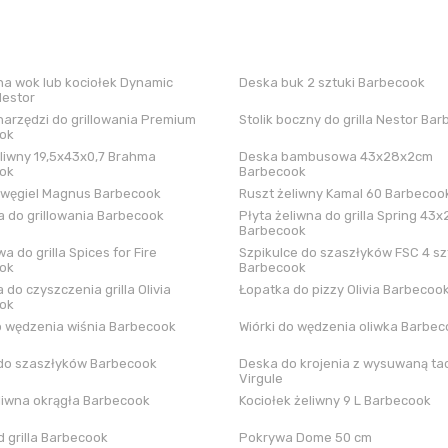
a wok lub kociołek Dynamic
Deska buk 2 sztuki Barbecook
Nestor
arzędzi do grillowania Premium
Stolik boczny do grilla Nestor Ba
ok
liwny 19,5x43x0,7 Brahma
Deska bambusowa 43x28x2cm
ok
Barbecook
 węgiel Magnus Barbecook
Ruszt żeliwny Kamal 60 Barbecoo
 do grillowania Barbecook
Płyta żeliwna do grilla Spring 43x
Barbecook
a do grilla Spices for Fire
Szpikulce do szaszłyków FSC 4 sz
ok
Barbecook
 do czyszczenia grilla Olivia
Łopatka do pizzy Olivia Barbecoo
ok
o wędzenia wiśnia Barbecook
Wiórki do wędzenia oliwka Barbe
do szaszłyków Barbecook
Deska do krojenia z wysuwaną tac
Virgule
liwna okrągła Barbecook
Kociołek żeliwny 9 L Barbecook
 grilla Barbecook
Pokrywa Dome 50 cm