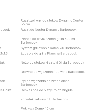
Ruszt żeliwny do steków Dynamic Center
36 cm
rbecook
Ruszt do Nestor Dynamic Barbecook
Pianka do czyszczenia grilla 500 ml
Barbecook
k
System grillowania Kamal 60 Barbecook
21x1,5
Łopatka do grilla Plancha Barbecook
tuki
Noże do steków 4 sztuki Olivia Barbecook
k
Drewno do wędzenia Red Wine Barbecook
cook
Pył do wędzenia na zimno olcha
Barbecook
ą Point-
Deska i nóż do pizzy Point-Virgule
Kociołek żeliwny 3 L Barbecook
Pokrywa Dome 43 cm