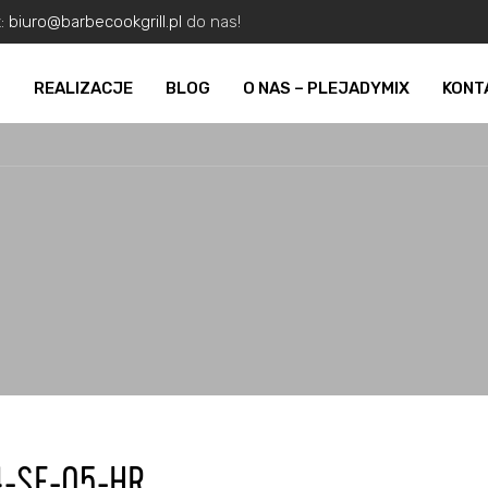
z:
biuro@barbecookgrill.pl
do nas!
O
REALIZACJE
BLOG
O NAS – PLEJADYMIX
KONT