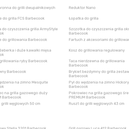
hronna do grilli dwupalnikowych
Reduktor Nano
 do grilla FCS Barbecook
Łopatka do grilla
 do czyszczenia grilla ArmyStyle
Szczotka do czyszczenia grilla ok
ok
Barbecook
 do grillowania Barbecook
Fartuch z akcesoriami do grillowa
żeberka i duże kawałki mięsa
Kosz do grillowania regulowany
ok
grillowania ryby Barbecook
Taca nierdzewna do grillowania
Barbecook
iwny Barbecook
Brykiet bezdymny do grilla zestaw
Barbecook
ędzenia na zimno Mesquite
Pył do wędzenia na zimno Hickory
ok
Barbecook
c na grilla gazowego duży
Pokrowiec na grilla gazowego śre
 Barbecook
PREMIUM Barbecook
 grilli węglowych 50 cm
Ruszt do grilli węglowych 43 cm
zowy Stella 3201 Barbecook
Grill gazowy Luca 412 Barbecook