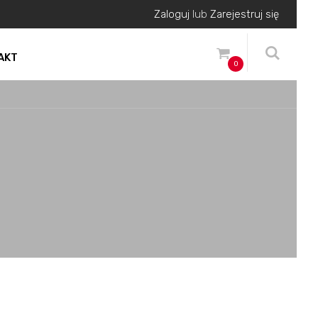
Zaloguj
lub
Zarejestruj się
AKT
0