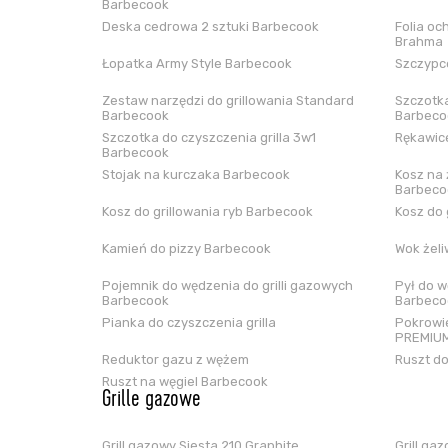
Barbecook
Deska cedrowa 2 sztuki Barbecook
Folia oc
Brahma
Łopatka Army Style Barbecook
Szczypce
Zestaw narzędzi do grillowania Standard
Szczotka
Barbecook
Barbeco
Szczotka do czyszczenia grilla 3w1
Rękawice
Barbecook
Stojak na kurczaka Barbecook
Kosz na 
Barbeco
Kosz do grillowania ryb Barbecook
Kosz do 
Kamień do pizzy Barbecook
Wok żel
Pojemnik do wędzenia do grilli gazowych
Pył do w
Barbecook
Barbeco
Pianka do czyszczenia grilla
Pokrowie
PREMIUM
Reduktor gazu z wężem
Ruszt do
Ruszt na węgiel Barbecook
Grille gazowe
Grill gazowy Siesta 210 Graphite
Grill ga