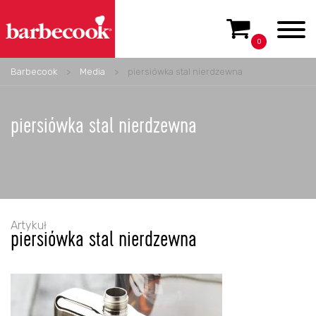
0
Barbecook
>
Media
>
piersiówka stal nierdzewna
piersiówka stal nierdzewna
Artykuł
piersiówka stal nierdzewna