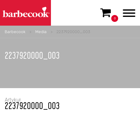
0
Barbecook
>
Media
>
2237920000_003
2237920000_003
Artykuł
2237920000_003