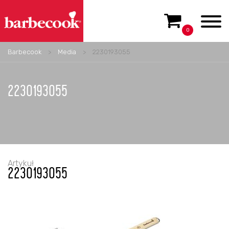
0
Barbecook
>
Media
>
2230193055
2230193055
Artykuł
2230193055