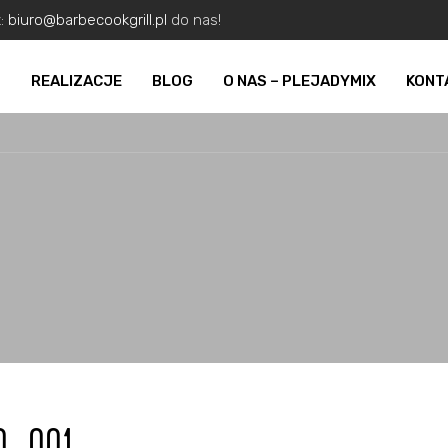
z:
biuro@barbecookgrill.pl
do nas!
O
REALIZACJE
BLOG
O NAS – PLEJADYMIX
KONT