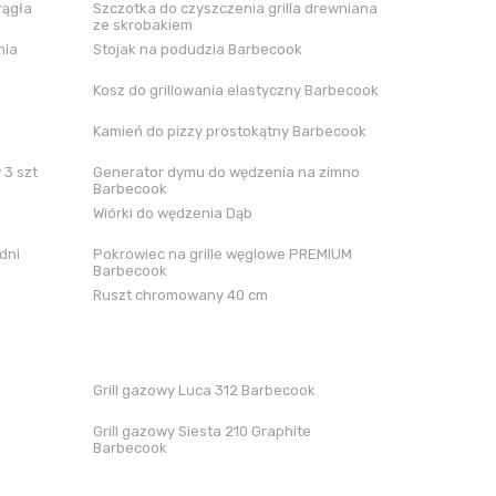
rągła
Szczotka do czyszczenia grilla drewniana
ze skrobakiem
nia
Stojak na podudzia Barbecook
Kosz do grillowania elastyczny Barbecook
Kamień do pizzy prostokątny Barbecook
 3 szt
Generator dymu do wędzenia na zimno
Barbecook
Wiórki do wędzenia Dąb
dni
Pokrowiec na grille węglowe PREMIUM
Barbecook
Ruszt chromowany 40 cm
Grill gazowy Luca 312 Barbecook
Grill gazowy Siesta 210 Graphite
Barbecook