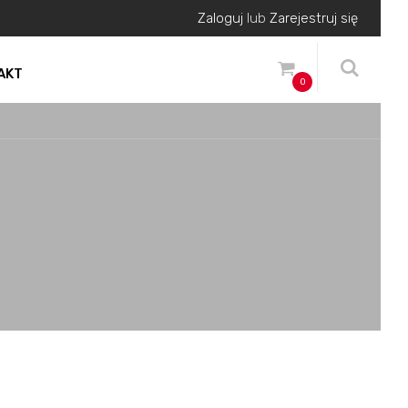
Zaloguj
lub
Zarejestruj się
AKT
0