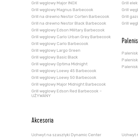
Grill węglowy Major INOX
Grill el
Grill węglowy Magnus Barbecook
Grill wę
Grill na drewno Nestor Corten Barbecook
Grill ga
Grill na drewno Nestor Black Barbecook
Grill wę
Grill węglowy Edson Military Barbecook
Grill węglowy Carlo Urban Grey Barbecook
Paleni
Grill węglowy Carlo Barbecook
Grill węglowy Largo Green
Palenis
Grill węglowy Basic Black
Palenis
Grill węglowy Optima Midnight
Palenis
Grill węglowy Loewy 45 Barbecook
Grill węglowy Loewy 50 Barbecook
Grill węglowy Major Midnight Barbecook
Grill węglowy Edson Red Barbecook –
UŻYWANY
Akcesoria
Uchwyt na szaszłyki Dynamic Center
Uchwyt n