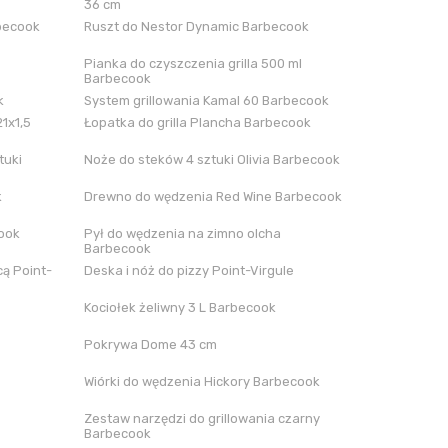
36 cm
rbecook
Ruszt do Nestor Dynamic Barbecook
Pianka do czyszczenia grilla 500 ml
Barbecook
k
System grillowania Kamal 60 Barbecook
21x1,5
Łopatka do grilla Plancha Barbecook
tuki
Noże do steków 4 sztuki Olivia Barbecook
k
Drewno do wędzenia Red Wine Barbecook
cook
Pył do wędzenia na zimno olcha
Barbecook
ą Point-
Deska i nóż do pizzy Point-Virgule
Kociołek żeliwny 3 L Barbecook
Pokrywa Dome 43 cm
Wiórki do wędzenia Hickory Barbecook
Zestaw narzędzi do grillowania czarny
Barbecook