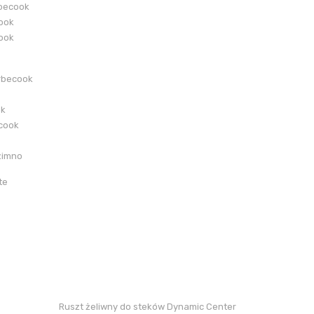
becook
cook
cook
rbecook
ok
ecook
zimno
te
Ruszt żeliwny do steków Dynamic Center