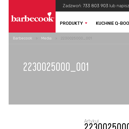
Zadzwoń:
733 803 903
lub napis
PRODUKTY
KUCHNIE Q-BO
Barbecook
>
Media
>
2230025000_001
2230025000_001
Artykuł