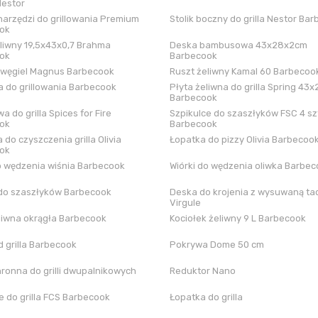
Nestor
arzędzi do grillowania Premium
Stolik boczny do grilla Nestor Ba
ok
liwny 19,5x43x0,7 Brahma
Deska bambusowa 43x28x2cm
ok
Barbecook
 węgiel Magnus Barbecook
Ruszt żeliwny Kamal 60 Barbecoo
 do grillowania Barbecook
Płyta żeliwna do grilla Spring 43x
Barbecook
a do grilla Spices for Fire
Szpikulce do szaszłyków FSC 4 sz
ok
Barbecook
 do czyszczenia grilla Olivia
Łopatka do pizzy Olivia Barbecoo
ok
o wędzenia wiśnia Barbecook
Wiórki do wędzenia oliwka Barbe
do szaszłyków Barbecook
Deska do krojenia z wysuwaną tac
Virgule
liwna okrągła Barbecook
Kociołek żeliwny 9 L Barbecook
 grilla Barbecook
Pokrywa Dome 50 cm
hronna do grilli dwupalnikowych
Reduktor Nano
 do grilla FCS Barbecook
Łopatka do grilla