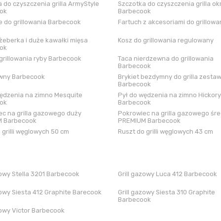
 do czyszczenia grilla ArmyStyle
Szczotka do czyszczenia grilla ok
ok
Barbecook
 do grillowania Barbecook
Fartuch z akcesoriami do grillowa
żeberka i duże kawałki mięsa
Kosz do grillowania regulowany
ok
grillowania ryby Barbecook
Taca nierdzewna do grillowania
Barbecook
iwny Barbecook
Brykiet bezdymny do grilla zestaw
Barbecook
ędzenia na zimno Mesquite
Pył do wędzenia na zimno Hickory
ok
Barbecook
c na grilla gazowego duży
Pokrowiec na grilla gazowego śre
 Barbecook
PREMIUM Barbecook
 grilli węglowych 50 cm
Ruszt do grilli węglowych 43 cm
zowy Stella 3201 Barbecook
Grill gazowy Luca 412 Barbecook
zowy Siesta 412 Graphite Barecook
Grill gazowy Siesta 310 Graphite
Barbecook
zowy Victor Barbecook