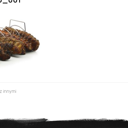
0_001
 z innymi