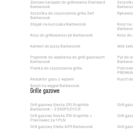
Zestaw narzędzi do grillowania Standard
Szczotka
Barbecook
Barbeco
Szczotka do czyszczenia grilla 3w1
Rękawice
Barbecook
Stojak na kurczaka Barbecook
Kosz na 
Barbeco
Kosz do grillowania ryb Barbecook
Kosz do 
Kamień do pizzy Barbecook
Wok żel
Pojemnik do wędzenia do grilli gazowych
Pył do w
Barbecook
Barbeco
Pianka do czyszczenia grilla
Pokrowie
PREMIUM
Reduktor gazu z wężem
Ruszt do
Ruszt na węgiel Barbecook
Grille gazowe
Grill gazowy Siesta 210 Graphite
Grill ga
Barbecook – Z EKSPOZYCJI
Grill gazowy Siesta 310 Graphite +
Grill ga
Pokrowiec za 1 PLN
Grill gazowy Stella 4311 Barbecook
Grill ga