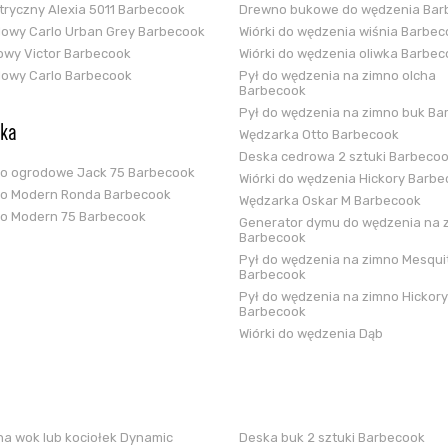
ektryczny Alexia 5011 Barbecook
Drewno bukowe do wędzenia Bar
glowy Carlo Urban Grey Barbecook
Wiórki do wędzenia wiśnia Barbe
zowy Victor Barbecook
Wiórki do wędzenia oliwka Barbe
glowy Carlo Barbecook
Pył do wędzenia na zimno olcha
Barbecook
Pył do wędzenia na zimno buk Ba
ska
Wędzarka Otto Barbecook
Deska cedrowa 2 sztuki Barbeco
ko ogrodowe Jack 75 Barbecook
Wiórki do wędzenia Hickory Barb
ko Modern Ronda Barbecook
Wędzarka Oskar M Barbecook
ko Modern 75 Barbecook
Generator dymu do wędzenia na 
Barbecook
Pył do wędzenia na zimno Mesqui
Barbecook
Pył do wędzenia na zimno Hickory
Barbecook
Wiórki do wędzenia Dąb
a wok lub kociołek Dynamic
Deska buk 2 sztuki Barbecook