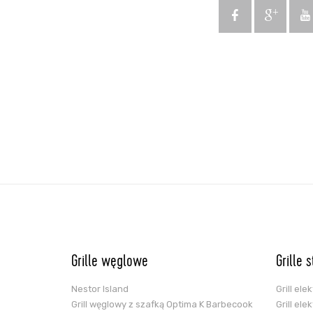
Grille węglowe
Grille 
Nestor Island
Grill el
Grill węglowy z szafką Optima K Barbecook
Grill el