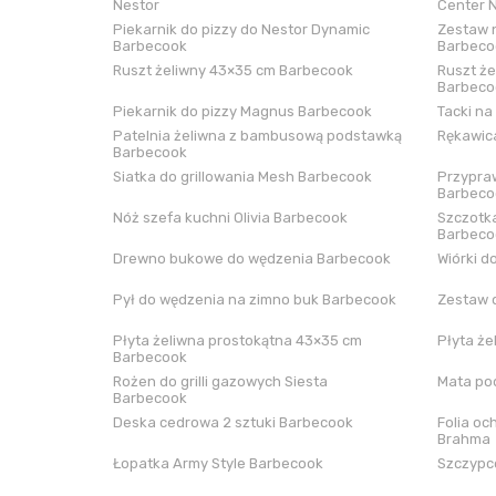
Nestor
Center 
Piekarnik do pizzy do Nestor Dynamic
Zestaw n
Barbecook
Barbeco
Ruszt żeliwny 43×35 cm Barbecook
Ruszt że
Barbeco
Piekarnik do pizzy Magnus Barbecook
Tacki na
Patelnia żeliwna z bambusową podstawką
Rękawica
Barbecook
Siatka do grillowania Mesh Barbecook
Przypraw
Barbeco
Nóż szefa kuchni Olivia Barbecook
Szczotka
Barbeco
Drewno bukowe do wędzenia Barbecook
Wiórki d
Pył do wędzenia na zimno buk Barbecook
Zestaw 
Płyta żeliwna prostokątna 43×35 cm
Płyta że
Barbecook
Rożen do grilli gazowych Siesta
Mata pod
Barbecook
Deska cedrowa 2 sztuki Barbecook
Folia oc
Brahma
Łopatka Army Style Barbecook
Szczypce