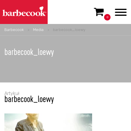
0
Barbecook
>
Media
>
barbecook_loewy
barbecook_loewy
Artykuł
barbecook_loewy