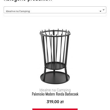
Idealne na Camping
Idealne na Camping
×
Idealne na Camping
Palenisko Modern Ronda Barbecook
319,00
zł