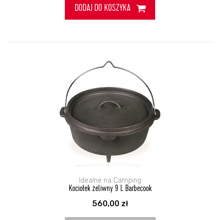
660,00 zł.
529,00 zł.
DODAJ DO KOSZYKA
Idealne na Camping
Kociołek żeliwny 9 L Barbecook
560,00
zł