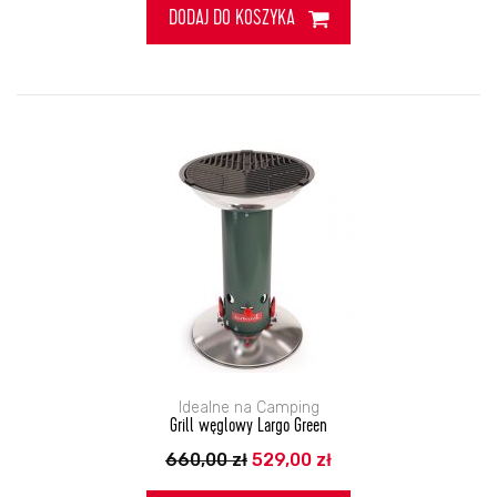
DODAJ DO KOSZYKA
Idealne na Camping
Grill węglowy Largo Green
Pierwotna
Aktualna
660,00
zł
529,00
zł
cena
cena
wynosiła:
wynosi: